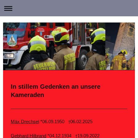
Freiwillige Feuerwehr Mittelberg
In stillem Gedenken an unsere
Kameraden
Mäx Drechsel
*06.09.1950
06.02.2025
†
Gebhard Hilbrand
*04.12.1934
19.09.2022
†