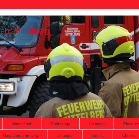
ehr Mittelberg
Mannschaft
Fahrzeuge
Übungen
Einsätze
Hauptversammlung
Ehrungen
Archiv
Chronik