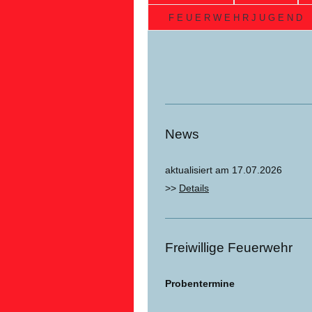
F E U E R W E H R J U G E N D
News
aktualisiert am 17.07.2026
>>
Details
Freiwillige Feuerwehr
Probentermine