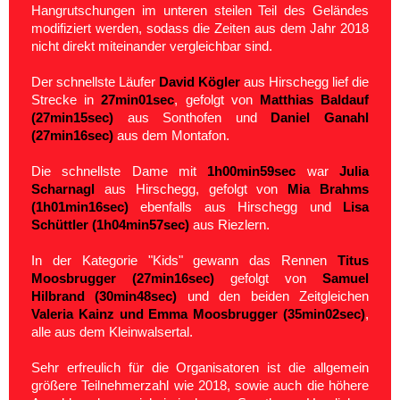
Hangrutschungen im unteren steilen Teil des Geländes
modifiziert werden, sodass die Zeiten aus dem Jahr 2018
nicht direkt miteinander vergleichbar sind.
Der schnellste Läufer
David Kögler
aus Hirschegg lief die
Strecke in
27min01sec
, gefolgt von
Matthias Baldauf
(27min15sec)
aus Sonthofen und
Daniel Ganahl
(27min16sec)
aus dem Montafon.
Die schnellste Dame mit
1h00min59sec
war
Julia
Scharnagl
aus Hirschegg, gefolgt von
Mia Brahms
(1h01min16sec)
ebenfalls aus Hirschegg und
Lisa
Schüttler (1h04min57sec)
aus Riezlern.
In der Kategorie "Kids" gewann das Rennen
Titus
Moosbrugger (27min16sec)
gefolgt von
Samuel
Hilbrand (30min48sec)
und den beiden Zeitgleichen
Valeria Kainz und Emma Moosbrugger (35min02sec)
,
alle aus dem Kleinwalsertal.
Sehr erfreulich für die Organisatoren ist die allgemein
größere Teilnehmerzahl wie 2018, sowie auch die höhere