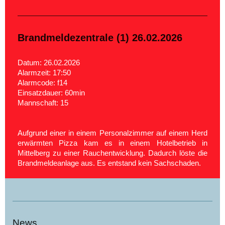
Brandmeldezentrale (1) 26.02.2026
Datum: 26.02.2026
Alarmzeit: 17:50
Alarmcode: f14
Einsatzdauer: 60min
Mannschaft: 15
Aufgrund einer in einem Personalzimmer auf einem Herd
erwärmten Pizza kam es in einem Hotelbetrieb in
Mittelberg zu einer Rauchentwicklung. Dadurch löste die
Brandmeldeanlage aus. Es entstand kein Sachschaden.
News