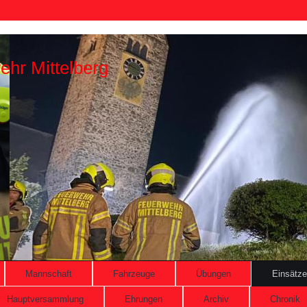
ehr Mittelberg
Mannschaft
Fahrzeuge
Übungen
Einsätze
Hauptversammlung
Ehrungen
Archiv
Chronik