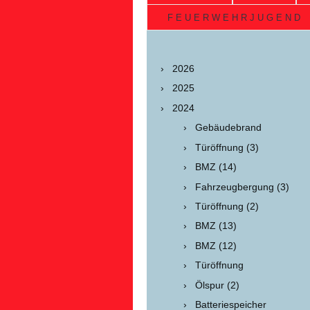
F E U E R W E H R J U G E N D
2026
2025
2024
Gebäudebrand
Türöffnung (3)
BMZ (14)
Fahrzeugbergung (3)
Türöffnung (2)
BMZ (13)
BMZ (12)
Türöffnung
Ölspur (2)
Batteriespeicher