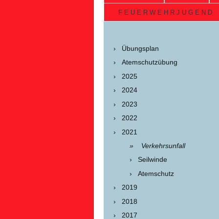
F E U E R W E H R J U G E N D
Übungsplan
Atemschutzübung
2025
2024
2023
2022
2021
Verkehrsunfall
Seilwinde
Atemschutz
2019
2018
2017