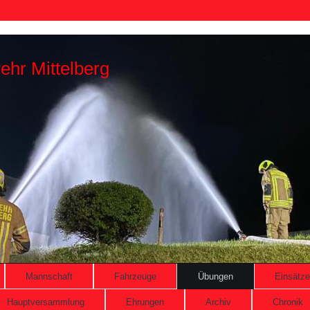
ehr Mittelberg
Mannschaft
Fahrzeuge
Übungen
Einsätze
Hauptversammlung
Ehrungen
Archiv
Chronik